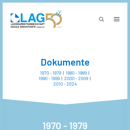
Sie brauchen Hilfe?
Wir helfen Ihnen gerne. Kontaktieren Sie
Dokumente
uns einfach.
1970 - 1979
|
1980 - 1989
|
1990 - 1999
|
2000 - 2009
|
069 257828 0
2010 - 2024
geschaeftsstelle[@]lagsbh.de
Dokumente
Fotos
Videos
1970 - 1979