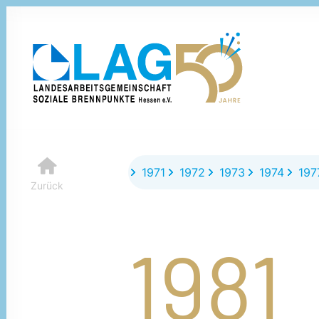
1967
1968 | 69
1970
1971
1972
1973
1974
197
Zurück
1981