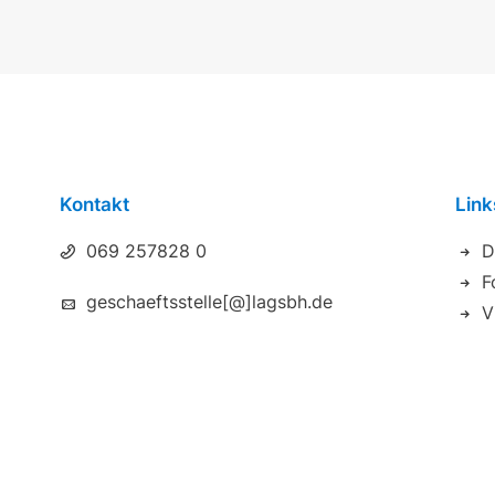
Kontakt
Link
069 257828 0
D
F
geschaeftsstelle[@]lagsbh.de
V